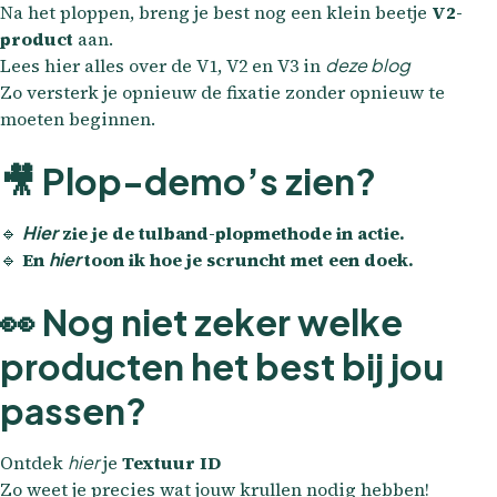
Na het ploppen, breng je best nog een klein beetje
V2-
product
aan.
Lees hier alles over de V1, V2 en V3 in
deze blog
Zo versterk je opnieuw de fixatie zonder opnieuw te
moeten beginnen.
🎥 Plop-demo’s zien?
🔹
Hier
zie je de tulband-plopmethode in actie.
🔹
En
hier
toon ik hoe je scruncht met een doek.
👀 Nog niet zeker welke
producten het best bij jou
passen?
Ontdek
hier
je
Textuur ID
Zo weet je precies wat jouw krullen nodig hebben!