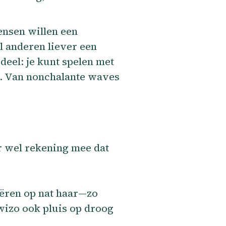
ensen willen een
jl anderen liever een
deel: je kunt spelen met
r. Van nonchalante waves
r wel rekening mee dat
eëren op nat haar—zo
zowizo ook pluis op droog