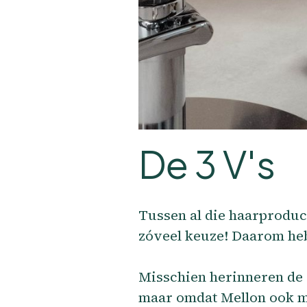
De 3 V's
Tussen al die haarproduct
zóveel keuze! Daarom heb
Misschien herinneren de 
maar omdat Mellon ook me