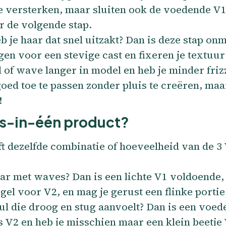
te versterken, maar sluiten ook de voedende V
r de volgende stap.
 je haar dat snel uitzakt? Dan is deze stap on
gen voor een stevige cast en fixeren je textuur
ul of wave langer in model en heb je minder fri
ed toe te passen zonder pluis te creëren, maar
!
s-in-één product?
ft dezelfde combinatie of hoeveelheid van de 3 
ar met waves? Dan is een lichte V1 voldoende, 
gel voor V2, en mag je gerust een flinke porti
ul die droog en stug aanvoelt? Dan is een voed
ls V2 en heb je misschien maar een klein beetje 