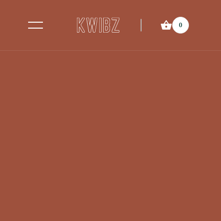
0
Wachtlijst Textuur ID
Wees er als de kippen bij!
Subscribe