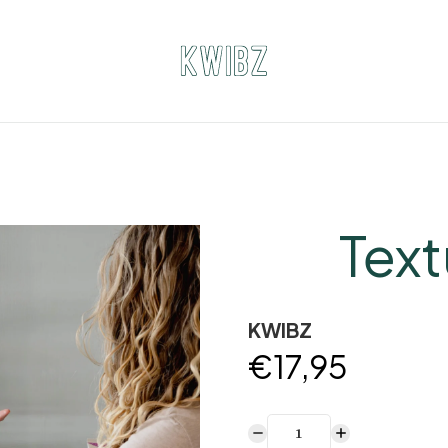
Text
KWIBZ
€17,95