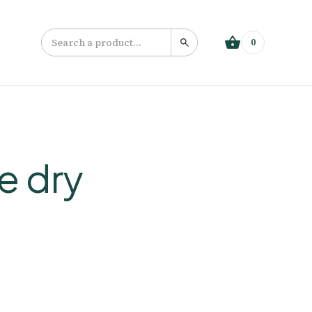
0
e dry