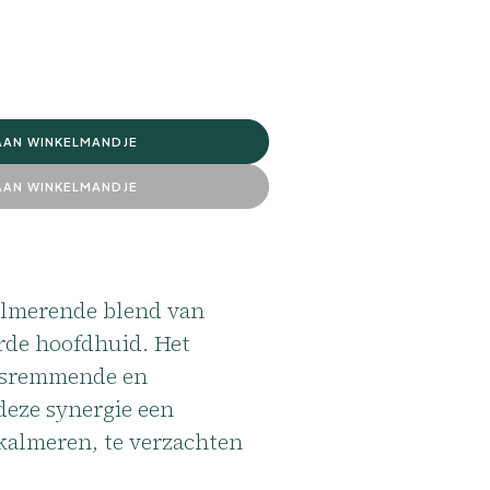
AAN WINKELMANDJE
AAN WINKELMANDJE
kalmerende blend van
erde hoofdhuid. Het
ngsremmende en
deze synergie een
 kalmeren, te verzachten