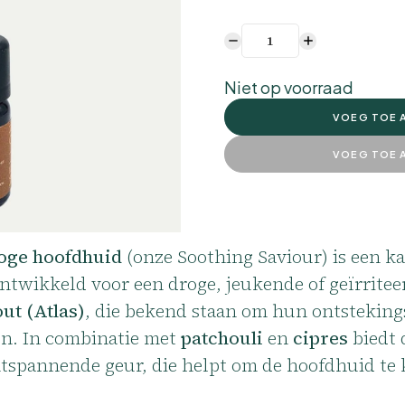
Niet op voorraad
VOEG TOE 
VOEG TOE 
roge hoofdhuid
(onze Soothing Saviour) is een 
 ontwikkeld voor een droge, jeukende of geïrrite
ut (Atlas)
, die bekend staan om hun ontsteki
n. In combinatie met
patchouli
en
cipres
biedt 
ontspannende geur, die helpt om de hoofdhuid te